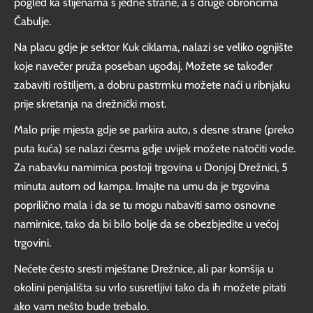
pogled ka stijenama s jedne strane, a s druge obroncima
Čabulje.
Na placu gdje je sektor Kuk ciklama, nalazi se veliko ognjište
koje navečer pruža poseban ugođaj. Možete se također
zabaviti roštiljem, a dobru pastrmku možete naći u ribnjaku
prije skretanja na drežnički most.
Malo prije mjesta gdje se parkira auto, s desne strane (preko
puta kuća) se nalazi česma gdje uvijek možete natočiti vode.
Za nabavku namirnica postoji trgovina u Donjoj Drežnici, 5
minuta autom od kampa. Imajte na umu da je trgovina
poprilično mala i da se tu mogu nabaviti samo osnovne
namirnice, tako da bi bilo bolje da se obezbjedite u većoj
trgovini.
Nećete često sresti mještane Drežnice, ali par komšija u
okolini penjališta su vrlo susretljivi tako da ih možete pitati
ako vam nešto bude trebalo.