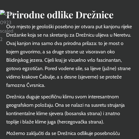
Prirodne odlike Drežnice
Ovo mjesto je geološki posebno jer otvara put kanjonu rijeke
Drežanke koja se na skretanju za Drežnicu ulijeva u Neretvu.
Ovaj kanjon ima samo dva prirodna prilaza: to je most o
kojem govorimo, a sa druge strane uz visoravan oko
Blidinjskog jezera. Cijeli kraj je vizuelno vrlo fascinantan,
gotovo egzotičan. Pored vodene sile, sa lijeve (južne) strane
vidimo krakove Čabulje, a s desne (sjeverne) se proteže
famozna Čvrsnica.
Drežnica duguje specifičnu klimu svom interesantnom
geografskom položaju. Ona se nalazi na susretu strujanja
kontinentalne klime sjevera (bosanska strana) i znatno
toplije i blaže klime juga (hercegovačka strana).
Možemo zaključiti da se Drežnica odlikuje posebnošću