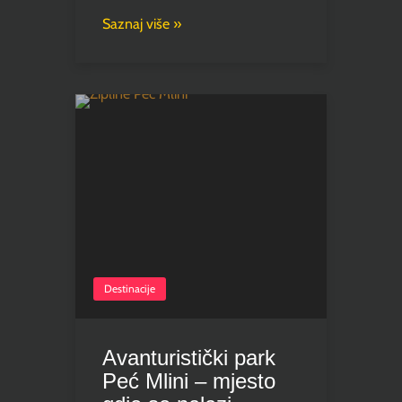
Saznaj više »
Destinacije
Avanturistički park
Peć Mlini – mjesto