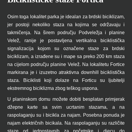
Osim toga lokalitet parka je idealan za brdski biciklizam,
jer postoji nekoliko staza na kojima se održavaju i
takmičenja. Na širem području Podveležja i planine
Velež, ranije je postavljena vertikalna biciklistička
signalizacija kojom su označene staze za brdski
biciklizam, a izrađene su i mape sa preko 200 km staza
na cijelom području planine Velež. Na lokalitetu Fortice
markirana je i izuzetno atraktivna downhill biciklistička
staza. Biciklisti koji dolaze na Forticu su ljubitelji
ekstremnog biciklizma zbog teškog uspona.
U planinskom domu možete dobiti besplatan primjerak
džepne karte sa svim ucrtanim stazama, a na
raspolaganju su i bicikla za najam. Posebna ponuda je
najam električnih bicikala. Na raspolaganju su različite
staze od jednostavnih za početnike i djecu do