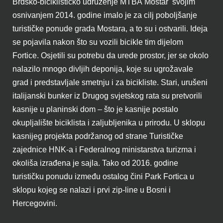
Brdsko-biciklističko udruženje MTBA Mostar svojim
osnivanjem 2014. godine imalo je za cilj poboljšanje
turističke ponude grada Mostara, a to su i ostvarili. Ideja
se pojavila nakon što su vozili bicikle tim dijelom
Fortice. Osjetili su potrebu da urede prostor, jer se okolo
nalazilo mnogo divljih deponija, koje su ugrožavale
grad i predstavljale smetnju i za bicikliste. Stari, urušeni
italijanski bunker iz Drugog svjetskog rata su pretvorili
kasnije u planinski dom – što je kasnije postalo
okupljalište biciklista i zaljubljenika u prirodu. U sklopu
kasnijeg projekta podržanog od strane Turističke
zajednice HNK-a i Federalnog ministarstva turizma i
okoliša izrađena je sajla. Tako od 2016. godine
turističku ponudu između ostalog čini Park Fortica u
sklopu kojeg se nalazi i prvi zip-line u Bosni i
Hercegovini.