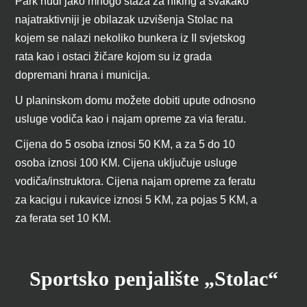
Park nudi jako mnogo staza za hiking a svakako
najatraktivniji je obilazak uzvišenja Stolac na
kojem se nalazi nekoliko bunkera iz II svjetskog
rata kao i ostaci žičare kojom su iz grada
dopremani hrana i municija.
U planinskom domu možete dobiti upute odnosno
usluge vodiča kao i najam opreme za via feratu.
Cijena do 5 osoba iznosi 50 KM, a za 5 do 10
osoba iznosi 100 KM. Cijena uključuje usluge
vodiča/instruktora. Cijena najam opreme za feratu
za kacigu i rukavice iznosi 5 KM, za pojas 5 KM, a
za ferata set 10 KM.
Sportsko penjalište „Stolac“