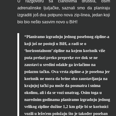
U razgovoru sa članovima društva, osim
adrenalinske ljuljačke, saznali smo da planiraju
izgraditi još dva potpuno nova zip-linea, jedan koji
bio bio nešto sasvim novo u BiH!
“Planiramo izgradnju jednog posebnog zipline-a
koji još ne postoji u BiH, a radi se o
‘horizontalnom’ zipline na kojem korisnik više
puta prelazi preko prepreke sve dok se ne
zaustavi u sredini odakle ga izvlačimo na
polaznu tačku. Ova vrsta zipline-a je posebna jer
korisnik ne mora da brine oko zaustavljanja na
krajnjoj tački pa može da posmatra i snima
okolinu, ali i da se vozi unatrag. Osim toga u
narednim godinama planiramo izgradnju jednog
velikog zipline dužine 1,2 km gdje bi se korisnici
vozili u ležećem položaju što je također poseban