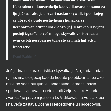
kada smo sve osmislili shvatili smo da je dobro da
iskoristimo tu konstrukciju kao vidikovac a ne samo za
ljuljačku. Tako je u stvari nastao skywalk ispod kojeg
će ubrzo da bude postavljena i ljuljačka za
nezaboravan adrenalinski doživljaj. Naravno u svijetu
postoji izgrađeno već mnogo skywalk vidikovaca, ali
ovaj će biti poseban po tome što će imati ljuljačku
ispod sebe.
Đani Rahimić
Još jedna od karakteristika skywalka je što, kada hodate
njime, imate osjećaj kao da hodate po oblacima, pa ako
niste do sada bili ljubitelj adrenalina i adrenalinskih
sportova – vjerovatno ćete dobiti želju za tim. A park
„Fortica“ je pravo mjesto za to. Vidikovac na Fortici krasi
i najveća zastava Bosne i Hercegovine u Hercegovini.