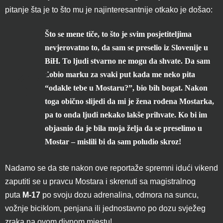
pitanje šta je to što mu je najinteresantnije otkako je došao:
Što se mene tiče, to što je svim posjetiteljima
nevjerovatno to, da sam se preselio iz Slovenije u
BiH. To ljudi stvarno ne mogu da shvate. Da sam
dobio marku za svaki put kada me neko pita
“odakle tebe u Mostaru?”, bio bih bogat. Nakon
toga obično slijedi da mi je žena rođena Mostarka,
pa to onda ljudi nekako lakše prihvate. Ko bi im
objasnio da je bila moja želja da se preselimo u
Mostar – mislili bi da sam poludio skroz!
Nadamo se da ste nakon ove reportaže spremni idući vikend
zaputiti se u pravcu Mostara i skrenuti sa magistralnog
puta
M-17
po svoju dozu adrenalina, odmora na suncu,
vožnje biciklom, penjana ili jednostavno po dozu svježeg
zraka na ovom divnom mjestu!