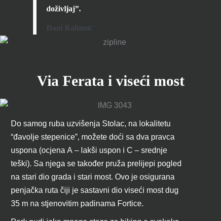
doživljaj”.
Đani Rahimić
Via Ferata i viseći most
Do samog ruba uzvišenja Stolac, na lokalitetu
“đavolje stepenice”, možete doći sa dva pravca
uspona (ocjena A – lakši uspon i C – srednje
teški). Sa njega se također pruža prelijepi pogled
na stari dio grada i stari most. Ovo je osigurana
penjačka ruta čiji je sastavni dio viseći most dug
35 m na stjenovitim padinama Fortice.