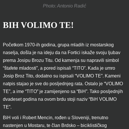
Photo: Antonio Radić
BIH VOLIMO TE!
Početkom 1970-ih godina, grupa mladih iz mostarskog
naselja, došla je na ideju da na Fortici iskaže svoju ljubav
prema Josipu Brozu Titu. Od kamenja su napravili simbol
“štafete mladosti”, a pored ispisali “TITO”. Kada je umro
Josip Broz Tito, dodatno su ispisali “VOLIMO TE”. Kameni
natpis stajao je sve do posljednjeg rata. Ostalo je “VOLIMO
TE”, a ime “TITO” je zamijenjeno sa “BiH”. Tako posljednjih
dvadeset godina na ovom brdu stoji naziv “BiH VOLIMO
TE”.
BiH voli i Robert Mencin, rođen u Sloveniji, trenutno
nastenjen u Mostaru, te član Brdsko – biciklističkog