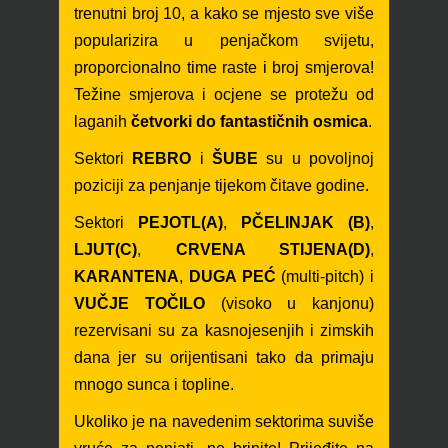
trenutni broj 10, a kako se mjesto sve više
popularizira u penjačkom svijetu,
proporcionalno time raste i broj smjerova!
Težine smjerova i ocjene se protežu od
laganih
četvorki do fantastičnih os
mica
.
Sektori
REBRO
i
ŠUBE
su u povoljnoj
poziciji za penjanje tijekom čitave godine.
Sektori
PEJOTL
(A)
,
PČELINJAK (B)
,
LJUT(C)
,
CRVENA STIJENA(D)
,
KARANTENA
,
DUGA PEĆ
(multi-pitch) i
VUČJE TOČILO
(visoko u kanjonu)
rezervisani su za kasnojesenjih i zimskih
dana jer su orijentisani tako da primaju
mnogo sunca i topline.
Uk
oliko je na navedenim sektorima suviše