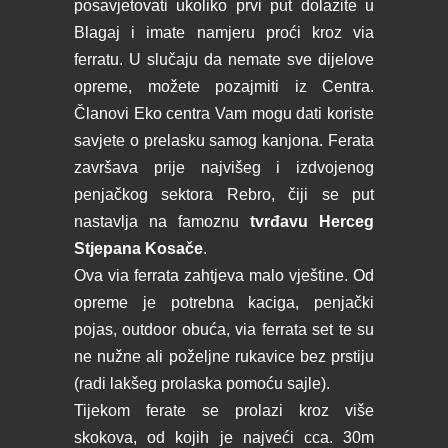
posavjetovati ukoliko prvi put dolazite u
Blagaj i imate namjeru proći kroz via
ferratu. U slučaju da nemate sve dijelove
opreme, možete pozajmiti iz Centra.
Članovi Eko centra Vam mogu dati koriste
savjete o prelasku samog kanjona. Ferata
završava prije najvišeg i izdvojenog
penjačkog sektora Rebro, čiji se put
nastavlja na famoznu
tvrđavu Herceg
Stjepana Kosače
.
Ova via ferrata zahtjeva malo vještine. Od
opreme je potrebna kaciga, penjački
pojas, outdoor obuća, via ferrata set te su
ne nužne ali poželjne rukavice bez prstiju
(radi lakšeg prolaska pomoću sajle).
Tijekom ferate se prolazi kroz više
skokova, od kojih je najveći cca. 30m