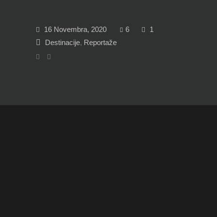
16 Novembra, 2020
6
1
Destinacije
,
Reportaže