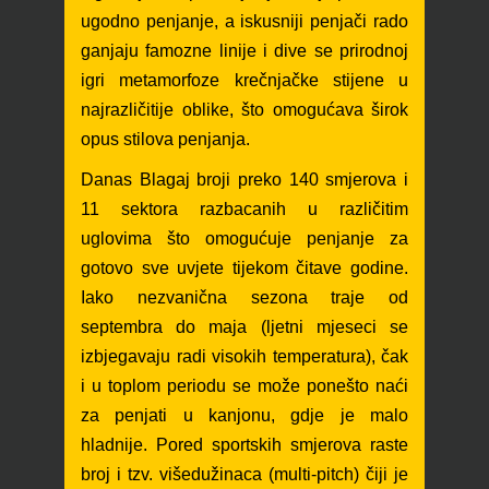
ugodno penjanje, a iskusniji penjači rado
ganjaju famozne linije i dive se prirodnoj
igri metamorfoze krečnjačke stijene u
najrazličitije oblike, što omogućava širok
opus stilova pen
janja.
Danas Blagaj broji preko 140 smjerova i
11
sektora razbacanih u različitim
uglovima što omogućuje penjanje za
gotovo sve uvjete tijekom čitave godine
.
Iako nezvanična sezona traje od
septembra do maja (ljetni mjeseci se
izbjegavaju radi visokih temperatura), čak
i u toplom periodu se može ponešto naći
za penjati u kanjonu, gdje je malo
hladnije.
Pored sportskih s
mjerova raste
broj i tzv. višedužinaca (multi-pitch) čiji je