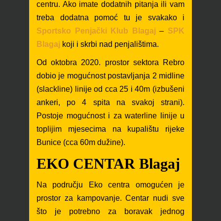
centru. Ako imate dodatnih pitanja ili vam
treba dodatna pomoć tu je svakako i
Sportsko Penjački Klub Blagaj
–
SPK
Blagaj
koji i skrbi nad penjalištima.
Od oktobra 2020. prostor sektora Rebro
dobio je mogućnost postavljanja 2 midline
(slackline) linije od cca 25 i 40m (izbušeni
ankeri, po 4 spita
na svakoj strani).
Postoje mogućnost i za waterline linije u
toplijim mjesecima na k
upalištu rijeke
Bunice (cca 60m dužine).
EKO CENTAR Blagaj
Na području Eko centra omogućen je
prostor za kampovanje. Centar nudi sve
što je potrebno za boravak jednog