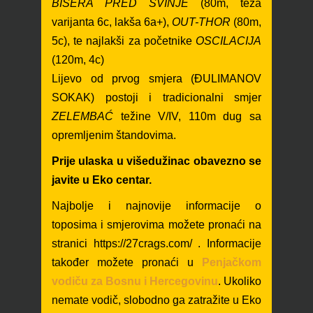
BISERA PRED SVINJE
(80m, teža
varijanta 6c, lakša 6a+),
OUT-THOR
(80m
,
5c), te najlakši za početnike
OSCILAC
IJA
(120m, 4c)
Lijevo od prvog smjera (ĐULIMANOV
SOKAK) postoji
i
tradicionalni smjer
ZELEMBAĆ
težine V/IV, 110m dug sa
opremljenim štandovima.
Prije ulaska u višedužinac obavezno se
javite u Eko centar.
Najbolje i najnovije inf
ormacije o
toposima i smjerovima možete pronaći na
stranici
https://27crags.com/
. Informacije
također možete pronaći u
Penjačkom
vodiču za Bosnu i Hercegovinu
. Ukoliko
nemate vodič, slobodno ga zatražite u Eko