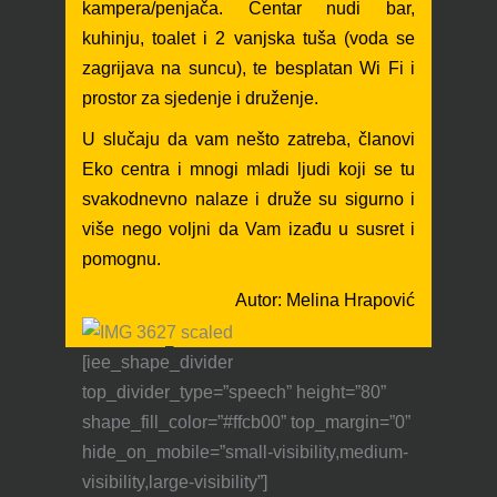
kampera/penjača. Centar nudi bar,
kuhinju, toalet i 2 vanjska tuša (voda se
zagrijava na suncu), te besplatan Wi Fi i
prostor za sjedenje i druženje.
U slučaju da vam nešto zatreba, članovi
Eko centra i mnogi mladi ljudi koji se tu
svakodnevno nalaze i druže su sigurno i
više nego voljni da Vam izađu u susret i
pomognu.
Autor: Melina Hrapović
Rebro
[iee_shape_divider
top_divider_type=”speech” height=”80”
Lice u lice sa stijenom
shape_fill_color=”#ffcb00” top_margin=”0”
hide_on_mobile=”small-visibility,medium-
visibility,large-visibility”]