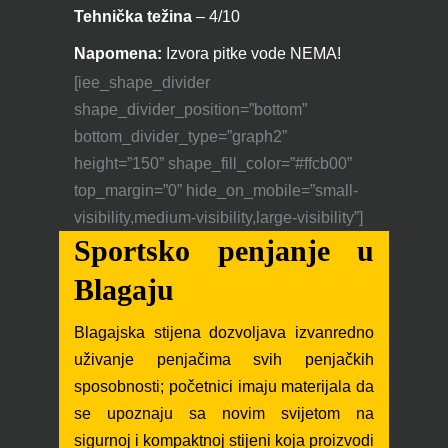
Tehnička težin
a
– 4/10
Napomena:
Izvora pitke vode NEMA!
[iee_shape_divider
shape_divider_position=”bottom”
bottom_divider_type=”graph2”
height=”150” shape_fill_color=”#ffcb00”
top_margin=”0” hide_on_mobile=”small-
visibility,medium-visibility,large-visibility”]
Sportsko penjanje u
Blagaju
Blagajska stijena dozvoljava izvanredno
uživanje penjačima svih penjačkih
sposobnosti; početnici imaju materijala da
se upoznaju sa novim svijetom na
sigurnoj i kompaktnoj stijeni koja proizvodi