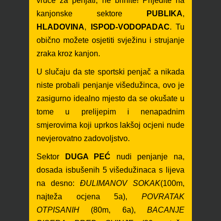
vruće za penjati, ne brinite! Prijeđite na
kanjonske sektore
PUBLIKA
,
HLADOVINA
,
ISPOD-VODOPADAC
. Tu
obično možete osjetiti svježinu i strujanje
zraka kroz kanjon.
U slučaju da ste sportski penjač a nikada
niste probali penjanje višedužinca, ovo je
zasigurn
o idealno mjesto da se okušate u
tome u prelijepim i nenapadnim
smjerovima koji uprkos lakšoj ocjeni nude
nevjerovatno zadovoljstvo.
Sektor
DUGA PEĆ
nudi p
enjanje na,
dosada isbušenih 5 višedužinaca
s lijeva
na desno:
ĐULIMANOV SOKAK
(
100m,
najteža ocjena 5a),
POVRATAK
OTPISANIH
(80m, 6a),
BACANJE