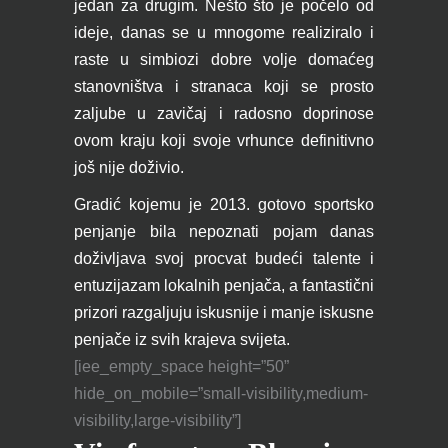
jedan za drugim. Nešto što je počelo od
ideje, danas se u mnogome realiziralo i
raste u simbiozi dobre volje domaćeg
stanovništva i stranaca koji se prosto
zaljube u zavičaj i radosno doprinose
ovom kraju koji svoje vrhunce definitivno
još nije doživio.
Gradić kojemu je 2013. gotovo sportsko
penjanje bila nepoznati pojam danas
doživljava svoj procvat budeći talente i
entuzijazam lokalnih penjača, a fantastični
prizori razgaljuju iskusnije i manje iskusne
penjače iz svih krajeva svijeta.
[iee_empty_space height=”50”
hide_on_mobile=”small-visibility,medium-
visibility,large-visibility”]