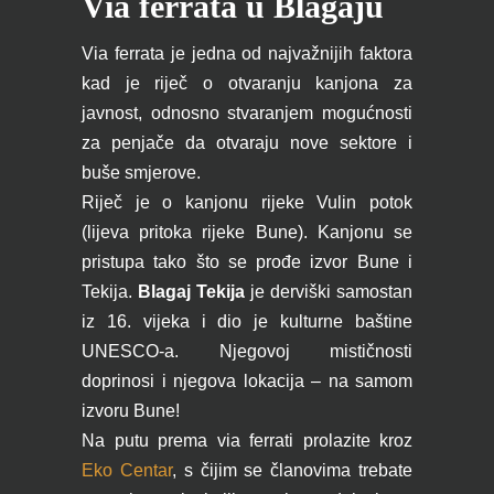
Via ferrata u Blagaju
Via ferrata je jedna od najvažnijih faktora
kad je riječ o otvaranju kanjona za
javnost, odnosno stvaranjem mogućnosti
za penjače da otvaraju nove sektore i
buše smjerove.
Riječ je o kanjonu rijeke Vulin potok
(lijeva pritoka rijeke Bune). Kanjonu se
pristupa tako što se prođe izvor Bune i
Tekija.
Blagaj Tekija
je derviški samostan
iz 16. vijeka i dio je kulturne baštine
UNESCO-a. Njegovoj mističnosti
doprinosi i njegova lokacija – na samom
izvoru Bune!
Na putu prema via ferrati prolazite kroz
Eko Centar
, s čijim se članovima trebate