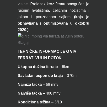
visine. Prolazak kroz feratu omogućen je
ručnim hvatištima, čeličnim nožištima i
jakom i pouzdanom sajlom
(koja je
obnavljana i optimizovana u oktobru
2020.)
TEHNIČKE INFORMAC
IJE O VIA
FERRATI VULIN POTOK
Ukupna dužina ferrate
– 6km
Savladan uspon do kraja
– 370m
Najniža tačka
–
69 mnv
Najviša tačka
– 400 mnv
Kondiciona težina
– 3/10